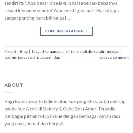
sendiri itu? Apa benar bisa lakuin hal sebebas-bebasnya
sesuai kemauan sendiri? Atau mesti gimana?” Hal ini juga
sangat penting, terlebih kalau […]
CONTINUE READING
→
Posted in
Blog
|
Tagged
kemampuan diri
,
menjadi diri sendiri
,
menjadi
optimis
,
percaya diri
,
tujuan hidup
Leave a comment
ABOUT
Bagi Kamu pecinta kuliner atau kue yang khas, coba deh icip
aneka kue & roti di Bakery & Cake Bolu Amor. Tersedia
berbagai pilihan roti dan kue dengan berbagai varian rasa
yang enak, hemat dan bergizi.