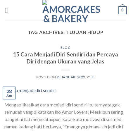
Skip
0
to
content
TAG ARCHIVES:
TUJUAN HIDUP
BLOG
15 Cara Menjadi Diri Sendiri dan Percaya
Diri dengan Ukuran yang Jelas
POSTED ON
28 JANUARI 2022
BY
JE
28
Jan
Mengaplikasikan cara menjadi diri sendiri itu ternyata gak
semudah yang dikatakan lho Amor Lovers! Meskipun sering
banget ni liat meme ataupun kata-kata motivasi di sosmed,
namun kadang hati bertanya, “Emangnya gimana sih jadi diri