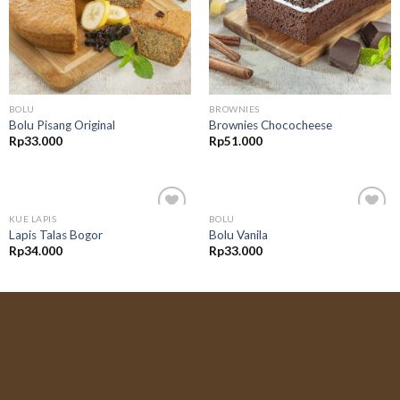
BOLU
BROWNIES
Bolu Pisang Original
Brownies Chococheese
Rp
33.000
Rp
51.000
KUE LAPIS
BOLU
Add to
Add to
Lapis Talas Bogor
Bolu Vanila
wishlist
wishlist
Rp
34.000
Rp
33.000