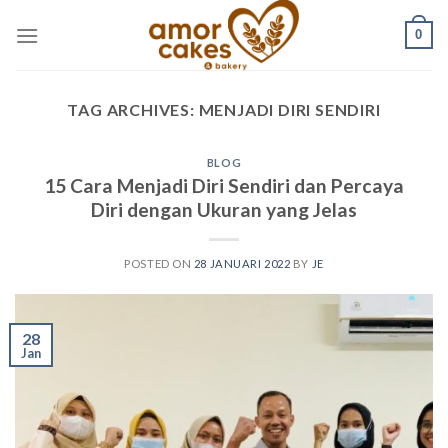
Skip
0
to
content
TAG ARCHIVES:
MENJADI DIRI SENDIRI
BLOG
15 Cara Menjadi Diri Sendiri dan Percaya
Diri dengan Ukuran yang Jelas
POSTED ON
28 JANUARI 2022
BY
JE
28
Jan