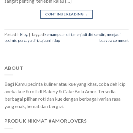
sangat penting, terlebih kalau […]
CONTINUE READING
→
Posted in
Blog
|
Tagged
kemampuan diri
,
menjadi diri sendiri
,
menjadi
optimis
,
percaya diri
,
tujuan hidup
Leave a comment
ABOUT
Bagi Kamu pecinta kuliner atau kue yang khas, coba deh icip
aneka kue & roti di Bakery & Cake Bolu Amor. Tersedia
berbagai pilihan roti dan kue dengan berbagai varian rasa
yang enak, hemat dan bergizi.
PRODUK NIKMAT #AMORLOVERS