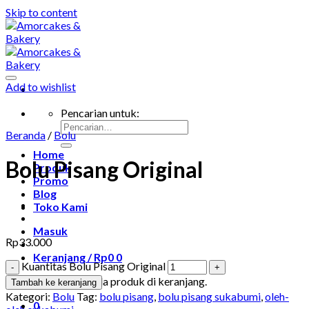
Skip to content
Add to wishlist
Pencarian untuk:
Beranda
/
Bolu
Home
Bolu Pisang Original
Produk
Promo
Blog
Toko Kami
Masuk
Rp
33.000
Keranjang /
Rp
0
0
Kuantitas Bolu Pisang Original
Tidak ada produk di keranjang.
Tambah ke keranjang
Kategori:
Bolu
Tag:
bolu pisang
,
bolu pisang sukabumi
,
oleh-
0