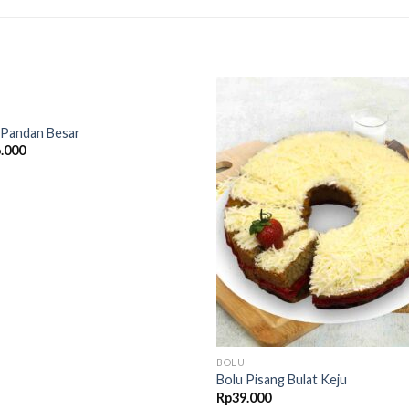
Add to
Ad
 Pandan Besar
wishlist
wis
.000
BOLU
Bolu Pisang Bulat Keju
Rp
39.000