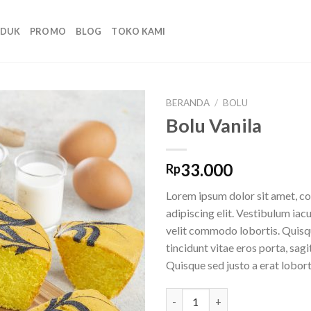
ODUK
PROMO
BLOG
TOKO KAMI
BERANDA
/
BOLU
Bolu Vanila
Add to
wishlist
33.000
Rp
Lorem ipsum dolor sit amet, c
adipiscing elit. Vestibulum iac
velit commodo lobortis. Quisq
tincidunt vitae eros porta, sagi
Quisque sed justo a erat lobort
Kuantitas Bolu Vanila