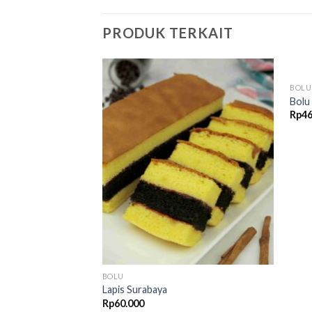
PRODUK TERKAIT
BOLU
Add to
Bolu
wishlist
Rp
46
BOLU
Lapis Surabaya
Rp
60.000