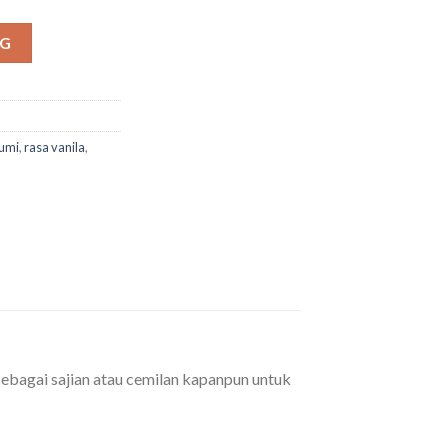
NG
bumi
,
rasa vanila
,
sebagai sajian atau cemilan kapanpun untuk