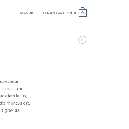
0
MASUK
KERANJANG /
RP
0
onsectetur
ulis massa nec
ue diam lacus,
ttis rhoncus est.
is gravida.