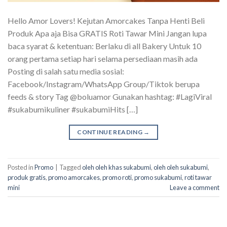
Hello Amor Lovers! Kejutan Amorcakes Tanpa Henti Beli
Produk Apa aja Bisa GRATIS Roti Tawar Mini Jangan lupa
baca syarat & ketentuan: Berlaku di all Bakery Untuk 10
orang pertama setiap hari selama persediaan masih ada
Posting di salah satu media sosial:
Facebook/Instagram/WhatsApp Group/Tiktok berupa
feeds & story Tag @boluamor Gunakan hashtag: #LagiViral
#sukabumikuliner #sukabumiHits […]
CONTINUE READING
→
Posted in
Promo
|
Tagged
oleh oleh khas sukabumi
,
oleh oleh sukabumi
,
produk gratis
,
promo amorcakes
,
promo roti
,
promo sukabumi
,
roti tawar
mini
Leave a comment