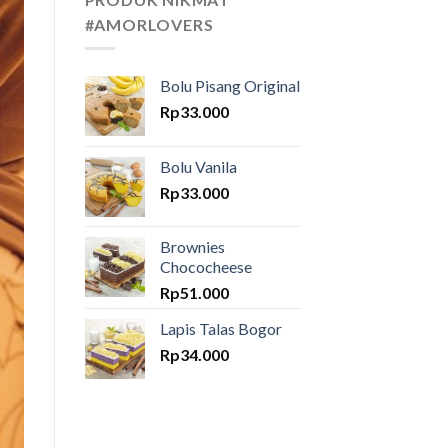
#AMORLOVERS
Bolu Pisang Original
Rp
33.000
Bolu Vanila
Rp
33.000
Brownies
Chococheese
Rp
51.000
Lapis Talas Bogor
Rp
34.000