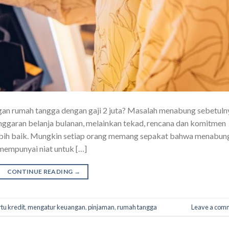
ngan rumah tangga dengan gaji 2 juta? Masalah menabung sebetuln
nggaran belanja bulanan, melainkan tekad, rencana dan komitmen
ebih baik. Mungkin setiap orang memang sepakat bahwa menabun
 mempunyai niat untuk […]
CONTINUE READING
→
tu kredit
,
mengatur keuangan
,
pinjaman
,
rumah tangga
Leave a com