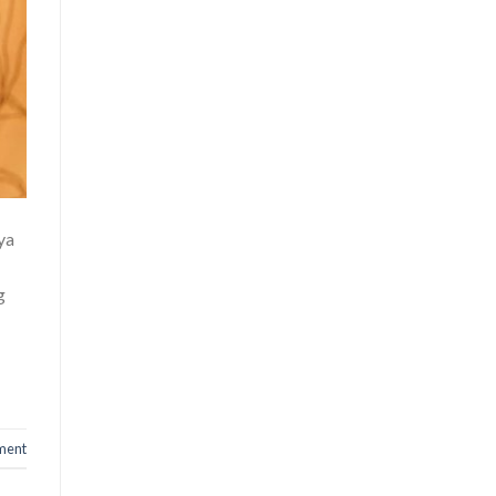
ya
g
ment