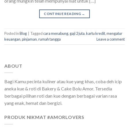
orang mungkin telah mempunyai niat untuk […]
CONTINUE READING
→
Posted in
Blog
|
Tagged
cara menabung
,
gaji 2 juta
,
kartu kredit
,
mengatur
keuangan
,
pinjaman
,
rumah tangga
Leave a comment
ABOUT
Bagi Kamu pecinta kuliner atau kue yang khas, coba deh icip
aneka kue & roti di Bakery & Cake Bolu Amor. Tersedia
berbagai pilihan roti dan kue dengan berbagai varian rasa
yang enak, hemat dan bergizi.
PRODUK NIKMAT #AMORLOVERS