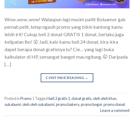
Wow..wow..wow! Walaupun lagi musim pailit Boluamor gak
pernah pelit, tetep ngasih promo yang bikin kantong kamu
lebih irit! Cukup beli 2 donat GRATIS 1 donat, berlaku juga
kelipatan lho! 😲 Jadi, kalo kamu beli 24 donat, kira-kira
dapet berapa donat gratisnya tu? Cie… yang lagi buka
kalkulator di HP, semangat banget mau ngitung. 🤭 Daripada
[…]
CONTINUE READING
→
Posted in
Promo
|
Tagged
beli 2 gratis 1
,
donat gratis
,
oleh oleh khas
sukabumi
,
oleh oleh sukabumi
,
promo bakery
,
promo bogor
,
promo donat
Leave a comment