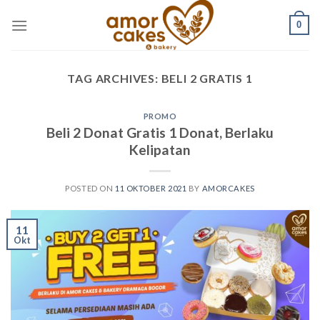
Skip
0
to
content
TAG ARCHIVES:
BELI 2 GRATIS 1
PROMO
Beli 2 Donat Gratis 1 Donat, Berlaku
Kelipatan
POSTED ON
11 OKTOBER 2021
BY
AMORCAKES
11
Okt