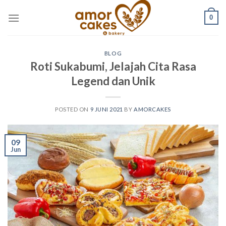
Skip
0
to
content
BLOG
Roti Sukabumi, Jelajah Cita Rasa
Legend dan Unik
POSTED ON
9 JUNI 2021
BY
AMORCAKES
09
Jun