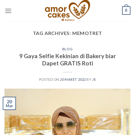
Skip
0
to
content
TAG ARCHIVES:
MEMOTRET
BLOG
9 Gaya Selfie Kekinian di Bakery biar
Dapet GRATIS Roti
POSTED ON
20 MARET 2022
BY
JE
20
Mar