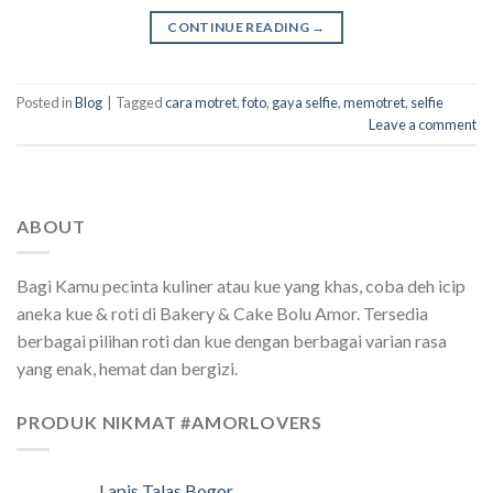
CONTINUE READING
→
Posted in
Blog
|
Tagged
cara motret
,
foto
,
gaya selfie
,
memotret
,
selfie
Leave a comment
ABOUT
Bagi Kamu pecinta kuliner atau kue yang khas, coba deh icip
aneka kue & roti di Bakery & Cake Bolu Amor. Tersedia
berbagai pilihan roti dan kue dengan berbagai varian rasa
yang enak, hemat dan bergizi.
PRODUK NIKMAT #AMORLOVERS
Lapis Talas Bogor