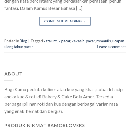
dengan kata percintaan; yang berdasarkan perasaan; penuh
fantasi. Dalam Kamus Besar Bahasa […]
CONTINUE READING
→
Posted in
Blog
|
Tagged
kata untuk pacar
,
kekasih
,
pacar
,
romantis
,
ucapan
ulang tahun pacar
Leave a comment
ABOUT
Bagi Kamu pecinta kuliner atau kue yang khas, coba deh icip
aneka kue & roti di Bakery & Cake Bolu Amor. Tersedia
berbagai pilihan roti dan kue dengan berbagai varian rasa
yang enak, hemat dan bergizi.
PRODUK NIKMAT #AMORLOVERS