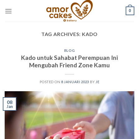
Skip
0
to
content
TAG ARCHIVES:
KADO
BLOG
Kado untuk Sahabat Perempuan Ini
Mengubah Friend Zone Kamu
POSTED ON
8 JANUARI 2023
BY
JE
08
Jan