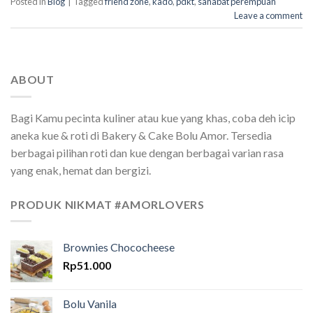
Posted in
Blog
|
Tagged
friend zone
,
kado
,
pdkt
,
sahabat perempuan
Leave a comment
ABOUT
Bagi Kamu pecinta kuliner atau kue yang khas, coba deh icip
aneka kue & roti di Bakery & Cake Bolu Amor. Tersedia
berbagai pilihan roti dan kue dengan berbagai varian rasa
yang enak, hemat dan bergizi.
PRODUK NIKMAT #AMORLOVERS
Brownies Chococheese
Rp
51.000
Bolu Vanila