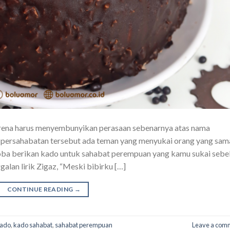
arena harus menyembunyikan perasaan sebenarnya atas nama
p persahabatan tersebut ada teman yang menyukai orang yang sam
Coba berikan kado untuk sahabat perempuan yang kamu sukai seb
galan lirik Zigaz, “Meski bibirku […]
CONTINUE READING
→
kado
,
kado sahabat
,
sahabat perempuan
Leave a com