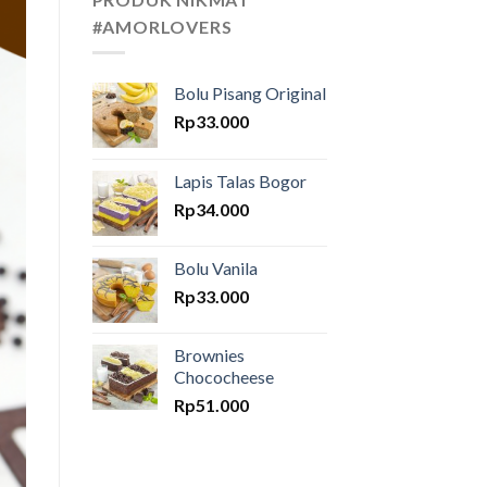
#AMORLOVERS
Bolu Pisang Original
Rp
33.000
Lapis Talas Bogor
Rp
34.000
Bolu Vanila
Rp
33.000
Brownies
Chococheese
Rp
51.000