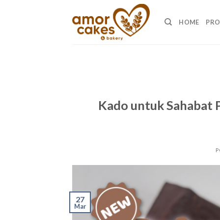
Skip
to
HOME
PR
content
Kado untuk Sahabat 
P
27
Mar