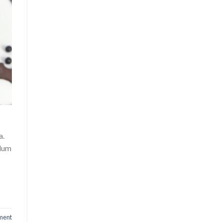
a.
elum
ment