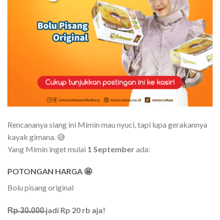
Rencananya siang ini Mimin mau nyuci, tapi lupa gerakannya
kayak gimana. 😅
Yang Mimin inget mulai
1 September
ada:
POTONGAN HARGA
🤩
Bolu pisang original
R̶p̶ ̶3̶0̶.̶0̶0̶0̶ jadi Rp 20 rb aja!