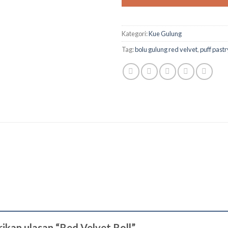
Kategori:
Kue Gulung
Tag:
bolu gulung red velvet
,
puff pastr
ikan ulasan “Red Velvet Roll”