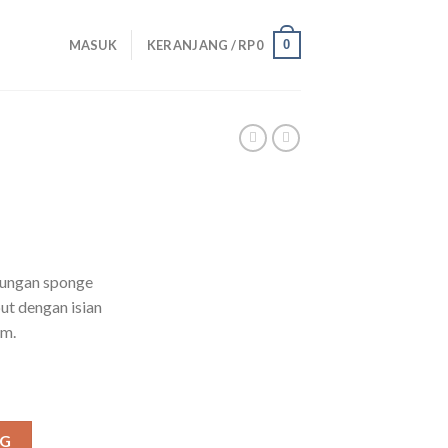
0
MASUK
KERANJANG /
RP
0
lungan sponge
ut dengan isian
am.
NG