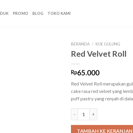
ODUK
PROMO
BLOG
TOKO KAMI
BERANDA
/
KUE GULUNG
Red Velvet Roll
Add to
wishlist
65.000
Rp
Red Velvet Roll merupakan gu
cake rasa red velvet yang lemb
puff pastry yang renyah di dal
Kuantitas Red Velvet Roll
TAMBAH KE KERANJA