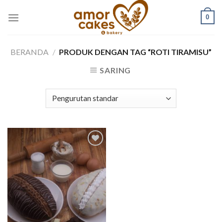
Skip
0
to
content
BERANDA
/
PRODUK DENGAN TAG “ROTI TIRAMISU”
SARING
Add to
wishlist