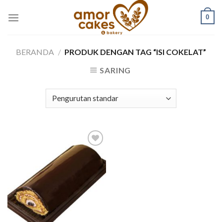
Skip
0
to
content
BERANDA
/
PRODUK DENGAN TAG “ISI COKELAT”
SARING
Add to
wishlist