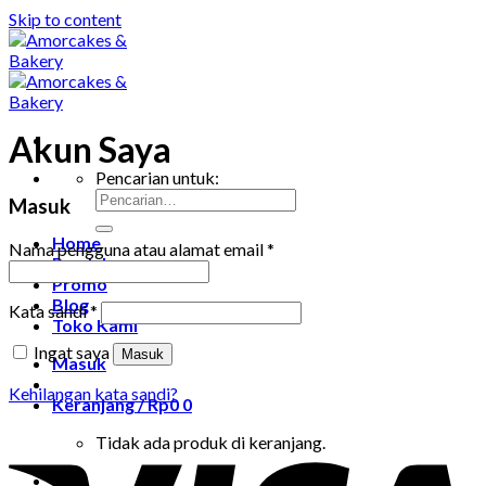
Skip to content
Akun Saya
Pencarian untuk:
Masuk
Home
Nama pengguna atau alamat email
*
Produk
Promo
Blog
Kata sandi
*
Toko Kami
Ingat saya
Masuk
Masuk
Kehilangan kata sandi?
Keranjang /
Rp
0
0
Tidak ada produk di keranjang.
0